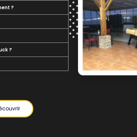
ment ?
ruck ?
écouvrir