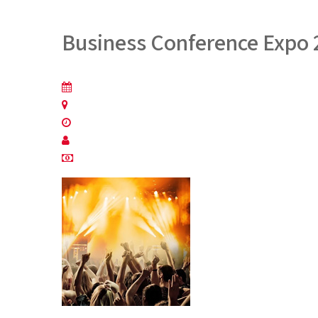
Business Conference Expo
14 August 2020
California, USA
Fri 14, 12h00 - Aug 18, 16h00
Jennifer Doe
Start From - $1.200 - $2.000
Sed ut perspiciatis 
ipsa quae ab illo inv
voluptas sit aspernat
Neque porro quisquam
tempora incidunt ut
exercitationem ullam 
reprehenderit qui in 
pariatur?