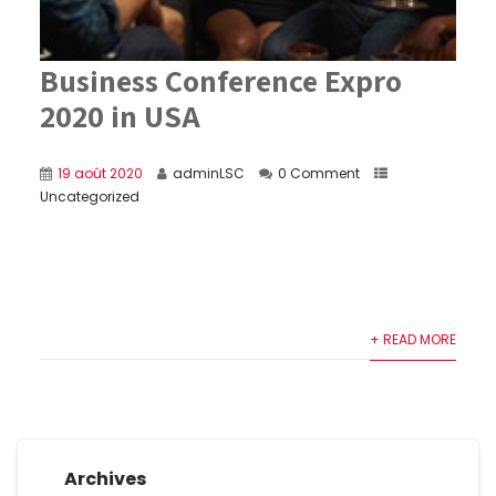
Business Conference Expro
2020 in USA
19 août 2020
adminLSC
0 Comment
Uncategorized
Aliquam tincidunt sapien et nisi feugiat, nec
lacinia ante fringilla. Nullam vestibulum venenatis
ante et porttiteory Fusce sit amet bib...
+ READ MORE
Archives