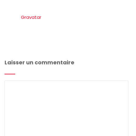
des Commentaires dans le Tableau de bord.
Les avatars des personnes qui commentent arrivent
depuis
Gravatar
.
Laisser un commentaire