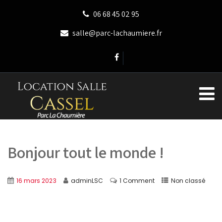
06 68 45 02 95
salle@parc-lachaumiere.fr
Bonjour tout le monde !
16 mars 2023
adminLSC
1 Comment
Non classé
Bienvenue sur WordPress. Ceci est votre premier article.
Modifiez-le ou supprimez-le, puis commencez à écrire !