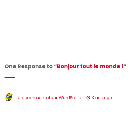
One Response to “
Bonjour tout le monde !
”
Un commentateur WordPress
3 ans ago
Bonjour, ceci est un commentaire.
Pour débuter avec la modération, la modification et la
suppression de commentaires, veuillez visiter l’écran